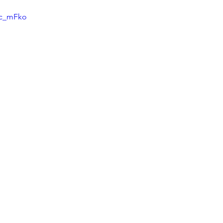
k-c_mFko