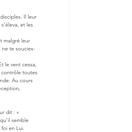
sciples. Il leur 
’éleva, et les 
t malgré leur 
e, ne te soucies-
Et le vent cessa, 
i contrôle toutes 
onde. Au cours 
ception, 
 dit : « 
qu’il semble 
 foi en Lui.