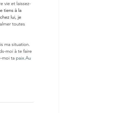
 vie et laissez-
e tiens à la 
hez lui, je 
calmer toutes 
s ma situation. 
s-moi à te faire 
-moi ta 
paix.Au