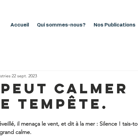
Accueil
Qui sommes-nous?
Nos Publications
stries
22 sept. 2023
 peut calmer
e tempête.
eillé, il menaça le vent, et dit à la mer : Silence ! tais-toi
n grand calme.