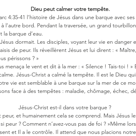
                           Dieu peut calmer votre tempête.
c 4:35-41 l’histoire de Jésus dans une barque avec ses di
l’autre bord. Pendant la traversée, un grand tourbillon s
t la barque d’eau.
us dormait. Les disciples, voyant leur vie en danger e
isis de peur. Ils réveillèrent Jésus et lui dirent : « Maîtr
us périssons ? »
us menaça le vent et dit à la mer : « Silence ! Tais-toi ! » 
 calme. Jésus-Christ a calmé la tempête. Il est le Dieu qu
otre vie est semblable à une barque sur la mer de ce m
sons face à des tempêtes : maladie, chômage, échec, dé
                   Jésus-Christ est-il dans votre barque ?
nt peur, et humainement cela se comprend. Mais Jésus leur
si peur ? Comment n’avez-vous pas de foi ? »Même lors
ésent et Il a le contrôle. Il attend que nous placions notre