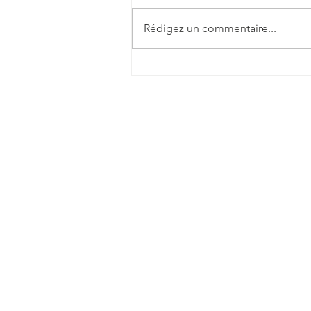
Rédigez un commentaire...
Dieu n'est
jamais en
retard.
Ensem